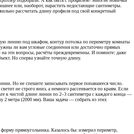
нтроллер подобрали. А как быть с профилем? Многие новички
лишнее или, наоборот, нарастить недостающие сантиметры.
авильно рассчитать длину профиля под свой конкретный
ямую линию под шкафом, контур потолка по периметру комнаты
 нужны ли вам угловые соединения или достаточно прямых
и на эти вопросы, расчёты преждевременны. И помните: даже
бъект. Но сперва узнайте точную длину.
инии. Но не спешите записывать первое попавшееся число.
ветит не строго вниз, а немного рассеивается по краям. Если
ьте к чистой длине линии по 2–3 сантиметра с каждого конца —
у 2 метра (2000 мм). Ваша задача — собрать из этих
т форму прямоугольника. Казалось бы: измерил периметр,