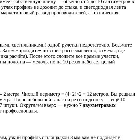
 имеет собственную длину — обычно от 5 до 10 сантиметров в
 углах профиль не доходит до стыка, и светодиодная лента
 маркетинговый развод производителей, а техническая
нными светильниками) одной рулетки недостаточно. Возьмите
 Затем «пройдите» по этой трассе мысленно, отмечая, где
ика расчёта). После этого сложите все прямые участки,
ины полотна — мелочь, но на 10 резах набегает целый
 2 метра. Чистый периметр = (4+2)×2 = 12 метров. Вы решили
иметра. Плюс небольшой запас на рез и подгонку — ещё 10
 6,37 штуки. Округляем вверх — нужно
7 двухметровых
ют профессионалы.
 мм, узкий профиль с площадкой 8 мм вам не подойдёт в