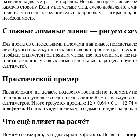
разделил на два метра — и порядок. Но забыли про угловые с
каждую сторону. Если у вас четыре угла, смело добавляйте к ч
провисает на голых соединительных проводах — некрасиво, нен
необходимость.
Сложные ломаные линии — рисуем схе
Для проектов с несколькими изломами (например, подсветка л
лист бумаги в клетку или откройте любой простой графический 
профиль стыкуется под прямым углом, где под острым, а где ид
прибавьте длины угловых элементов и запас на рез (если будет
сантиметр).
Практический пример
Предположим, вы делаете подсветку гостиной по периметру п
использовать угловые соединители длиной 8 см на каждую сторо
сантиметров. Итого требуется профиля: 12 + 0,64 + 0,1 = 12,74
профилей
. Из них 6 уйдут целиком, а седьмой пойдёт на добо
Что ещё влияет на расчёт
Помимо геометрии, есть два скрытых фактора. Первый —
шири