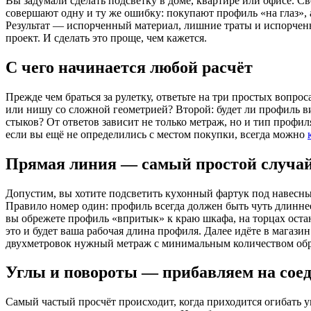
Вы задумали сделать подсветку в доме, квартире или офисе. 
совершают одну и ту же ошибку: покупают профиль «на глаз»,
Результат — испорченный материал, лишние траты и испорченн
проект. И сделать это проще, чем кажется.
С чего начинается любой расчёт
Прежде чем браться за рулетку, ответьте на три простых воп
или нишу со сложной геометрией? Второй: будет ли профиль в
стыков? От ответов зависит не только метраж, но и тип профи
если вы ещё не определились с местом покупки, всегда можно
Прямая линия — самый простой случа
Допустим, вы хотите подсветить кухонный фартук под навесны
Правило номер один: профиль всегда должен быть чуть длиннее,
вы обрежете профиль «впритык» к краю шкафа, на торцах остан
это и будет ваша рабочая длина профиля. Далее идёте в магази
двухметровок нужный метраж с минимальным количеством обр
Углы и повороты — прибавляем на сое
Самый частый просчёт происходит, когда приходится огибать у