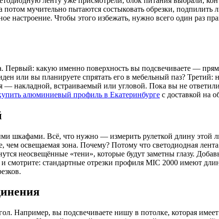
Светодиодную ленту уже присмотрели, блок питания выбрали, ко
 а потом мучительно пытаются состыковать обрезки, подпилить 
ое настроение. Чтобы этого избежать, нужно всего один раз пр
роса. Первый: какую именно поверхность вы подсвечиваете — пр
иден или вы планируете спрятать его в мебельный паз? Третий:
ля — накладной, встраиваемый или угловой. Пока вы не ответил
купить алюминиевый профиль в Екатеринбурге
с доставкой на о
й
ми шкафами. Всё, что нужно — измерить рулеткой длину этой л
 чем освещаемая зона. Почему? Потому что светодиодная лента с
утся неосвещённые «тени», которые будут заметны глазу. Добав
н и смотрите: стандартные отрезки профиля MIC 2000 имеют длин
езков.
динения
гол. Например, вы подсвечиваете нишу в потолке, которая имее