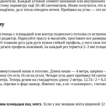
оединители. Каждый угловой элемент (внешний или внутренний)
истому периметру ещё 20–40 сантиметров. Иначе получится, что в
адёжно, да и тепла отводить нечем. Прибавка на углы — это не
му
естницы с площадкой или контур подвесного потолка со встрое
редактор. Нарисуйте трассу в масштабе, проставьте все размеры.
ёт плавная дуга (для дуги нужен гибкий профиль, у него своя лог
е резать профиль ножовкой, на каждый рез теряется 2–3 мм толщ
рямоугольной ниши в потолке. Длина ниши — 4 метра, ширина —
ну (то есть 16 см на угол). Четыре угла дают прибавку 64 сант
 метра. Теперь делим на стандартную длину 2 метра. 12,74 / 2 =
ры, обрезки и форс-мажор. Именно так, а не «глазомерно», счита
на площадки под ленту
. Если у вас мощная лента шириной 12