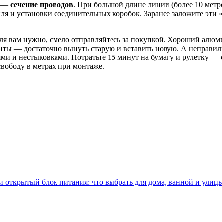
й —
сечение проводов
. При большой длине линии (более 10 метро
ля и установки соединительных коробок. Заранее заложите эти 
офиля вам нужно, смело отправляйтесь за покупкой. Хороший ал
енты — достаточно вынуть старую и вставить новую. А неправил
ями и нестыковками. Потратьте 15 минут на бумагу и рулетку — 
свободу в метрах при монтаже.
 открытый блок питания: что выбрать для дома, ванной и улиц