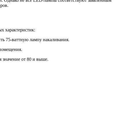
и. Однако не все LED-лампы соответствуют заявленным
ров.
ых характеристик:
ть 75-ваттную лампу накаливания.
 помещения.
 значение от 80 и выше.