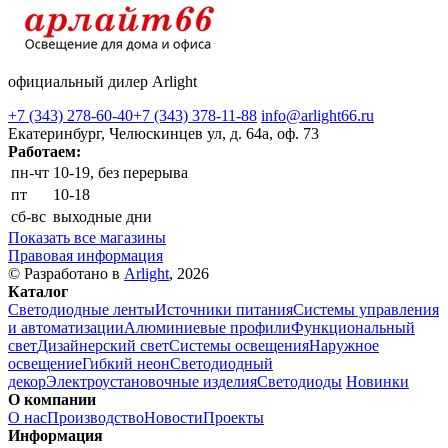
официальный дилер Arlight
+7 (343) 278-60-40
+7 (343) 378-11-88
info@arlight66.ru
Екатеринбург, Челюскинцев ул, д. 64а, оф. 73
Работаем:
пн-чт
10-19, без перерыва
пт
10-18
сб-вс
выходные дни
Показать все магазины
Правовая информация
© Разработано в
Arlight
, 2026
Каталог
Светодиодные ленты
Источники питания
Системы управления
и автоматизации
Алюминиевые профили
Функциональный
свет
Дизайнерский свет
Системы освещения
Наружное
освещение
Гибкий неон
Светодиодный
декор
Электроустановочные изделия
Светодиоды
Новинки
О компании
О нас
Производство
Новости
Проекты
Информация