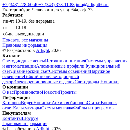
+7 (343) 278-60-40
+7 (343) 378-11-88
info@arlight66.ru
Екатеринбург, Челюскинцев ул, д. 64а, оф. 73
Работаем:
пн-чт
10-19, без перерыва
пт
10-18
сб-вс
выходные дни
Показать все магазины
Правовая информация
© Разработано в
Arlight
, 2026
Каталог
Светодиодные ленты
Источники питания
Системы управления
и автоматизации
Алюминиевые профили
Функциональный
свет
Дизайнерский свет
Системы освещения
Наружное
освещение
Гибкий неон
Светодиодный
декор
Электроустановочные изделия
Светодиоды
Новинки
О компании
О нас
Производство
Новости
Проекты
Информация
Каталоги
Видео
Новинки
Архив вебинаров
Статьи
Вопрос-
ответ
Калькуляторы
Схемы монтажа
Файлы и программы
Покупателям
Контакты
Шоурум
Правовая информация
© Разработано в
Arlight
, 2026