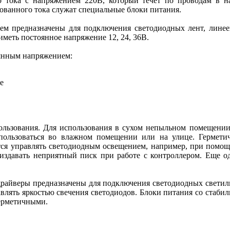
 тока с напряжением 220В, который течет по проводам в на
ванного тока служат специальные блоки питания.
м предназначены для подключения светодиодных лент, линеек
меть постоянное напряжение 12, 24, 36В.
оянным напряжением:
хе
пользования. Для использования в сухом непыльном помещени
пользоваться во влажном помещении или на улице. Гермети
ется управлять светодиодным освещением, например, при помо
т издавать неприятный писк при работе с контроллером. Еще 
драйверы предназначены для подключения светодиодных светил
равлять яркостью свечения светодиодов. Блоки питания со стаби
герметичными.