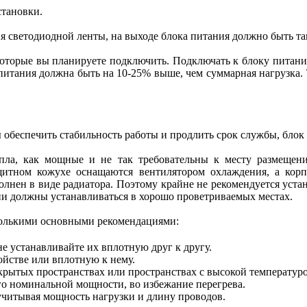
становки.
я светодиодной ленты, на выходе блока питания должно быть та
оторые вы планируете подключить. Подключать к блоку питани
питания должна быть на 10-25% выше, чем суммарная нагрузка. 
 обеспечить стабильность работы и продлить срок службы, блок
пла, как мощные и не так требовательны к месту размещен
итном кожухе оснащаются вентилятором охлаждения, а корп
нен в виде радиатора. Поэтому крайне не рекомендуется уста
ни должны устанавливаться в хорошо проветриваемых местах.
сколькими основными рекомендациями:
е устанавливайте их вплотную друг к другу.
ойстве или вплотную к нему.
крытых пространствах или пространствах с высокой температур
го номинальной мощности, во избежание перегрева.
учитывая мощность нагрузки и длину проводов.