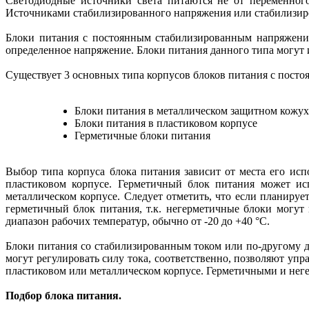
Светодиодные источники света питаются не от переменного
Источниками стабилизированного напряжения или стабилизиро
Блоки питания с постоянным стабилизированным напряжение
определенное напряжение. Блоки питания данного типа могут и
Существует 3 основных типа корпусов блоков питания с пост
Блоки питания в металлическом защитном кожу
Блоки питания в пластиковом корпусе
Герметичные блоки питания
Выбор типа корпуса блока питания зависит от места его ис
пластиковом корпусе. Герметичный блок питания может ис
металлическом корпусе. Следует отметить, что если планиру
герметичный блок питания, т.к. негерметичные блоки могу
диапазон рабочих температур, обычно от -20 до +40 °C.
Блоки питания со стабилизированным током или по-другому 
могут регулировать силу тока, соответственно, позволяют уп
пластиковом или металлическом корпусе. Герметичными и не
Подбор блока питания.