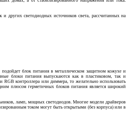
ших домах, а от стабилизированного напряжения или тока.
 и других светодиодных источников света, рассчитанных на
и подойдет блок питания в металлическом защитном кожухе и
чные блоки питания выпускаются как в пластиковом, так и
щи RGB контроллера или диммера, то желательно использовать
одним плюсом герметичных блоков питания является широкий
ьников, ламп, мощных светодиодов. Многие модели драйверов
лизированным током могут быть открытыми (без корпуса) или в