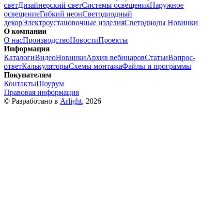
свет
Дизайнерский свет
Системы освещения
Наружное
освещение
Гибкий неон
Светодиодный
декор
Электроустановочные изделия
Светодиоды
Новинки
О компании
О нас
Производство
Новости
Проекты
Информация
Каталоги
Видео
Новинки
Архив вебинаров
Статьи
Вопрос-
ответ
Калькуляторы
Схемы монтажа
Файлы и программы
Покупателям
Контакты
Шоурум
Правовая информация
© Разработано в
Arlight
, 2026