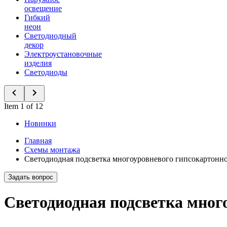
освещение
Гибкий
неон
Светодиодный
декор
Электроустановочные
изделия
Светодиоды
Item 1 of 12
Новинки
Главная
Схемы монтажа
Светодиодная подсветка многоуровневого гипсокартонног
Задать вопрос
Светодиодная подсветка много