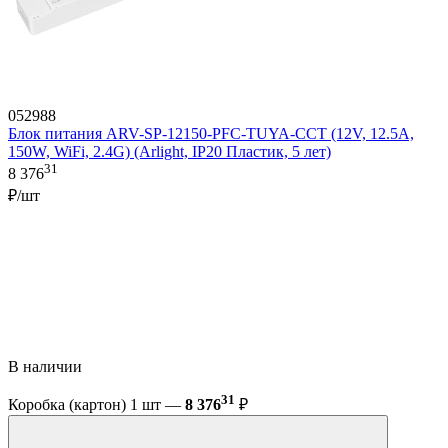
052988
Блок питания ARV-SP-12150-PFC-TUYA-CCT (12V, 12.5A,
150W, WiFi, 2.4G) (Arlight, IP20 Пластик, 5 лет)
31
8 376
₽/шт
В наличии
31
Коробка (картон) 1 шт —
8 376
₽