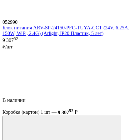
052990
Блок питания ARV-SP-24150-PFC-TUYA-CCT (24V, 6.25A,
150W, WiFi, 2.4G) (Arlight, IP20 Пластик, 5 лет)
52
9 307
₽/шт
В наличии
52
Коробка (картон) 1 шт —
9 307
₽