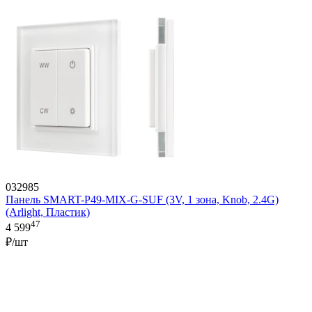
032985
Панель SMART-P49-MIX-G-SUF (3V, 1 зона, Knob, 2.4G)
(Arlight, Пластик)
47
4 599
₽/шт