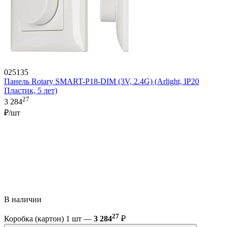
025135
Панель Rotary SMART-P18-DIM (3V, 2.4G) (Arlight, IP20
Пластик, 5 лет)
27
3 284
₽/шт
В наличии
27
Коробка (картон) 1 шт —
3 284
₽