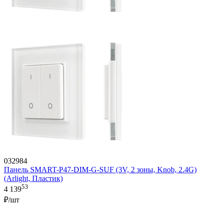
032984
Панель SMART-P47-DIM-G-SUF (3V, 2 зоны, Knob, 2.4G)
(Arlight, Пластик)
53
4 139
₽/шт