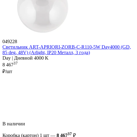
049228
Светильник ART-APRIORI-ZORB-C-R110-5W Day4000 (GD,
85 deg, 48V) (Arlight, IP20 Металл, 3 года)
Day | Дневной 4000 K
37
8 467
₽/шт
В наличии
37
Коробка (картон) 1 шт —
8 467
₽