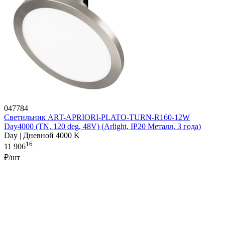
047784
Светильник ART-APRIORI-PLATO-TURN-R160-12W
Day4000 (TN, 120 deg, 48V) (Arlight, IP20 Металл, 3 года)
Day | Дневной 4000 K
16
11 906
₽/шт