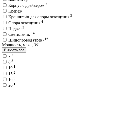
3
Корпус с драйвером
1
Крепёж
3
Кронштейн для опоры освещения
4
Опора освещения
3
Подвес
14
Светильник
16
Шинопровод (трек)
Мощность, макс., W
Выбрать все
2
7
5
8
1
10
2
15
3
16
1
20