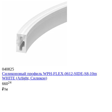
040825
Силиконовый профиль WPH-FLEX-0612-SIDE-S8-10m
WHITE (Arlight, Силикон)
24
660
₽/м