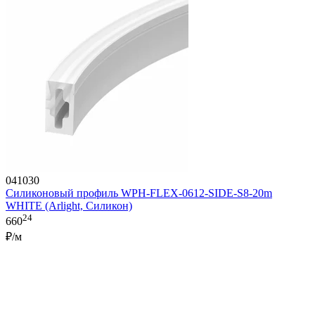
041030
Силиконовый профиль WPH-FLEX-0612-SIDE-S8-20m
WHITE (Arlight, Силикон)
24
660
₽/м