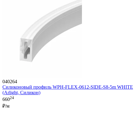
040264
Силиконовый профиль WPH-FLEX-0612-SIDE-S8-5m WHITE
(Arlight, Силикон)
24
660
₽/м