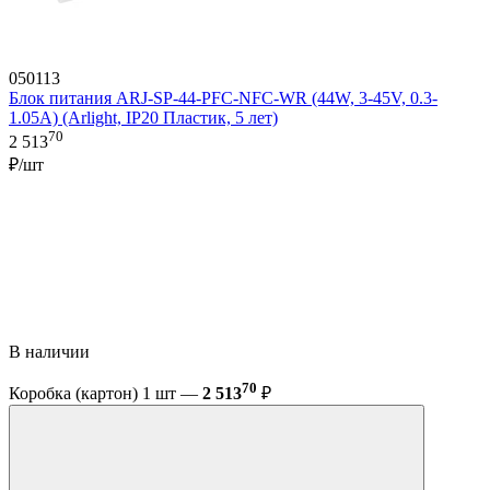
050113
Блок питания ARJ-SP-44-PFC-NFC-WR (44W, 3-45V, 0.3-
1.05A) (Arlight, IP20 Пластик, 5 лет)
70
2 513
₽/шт
В наличии
70
Коробка (картон) 1 шт —
2 513
₽