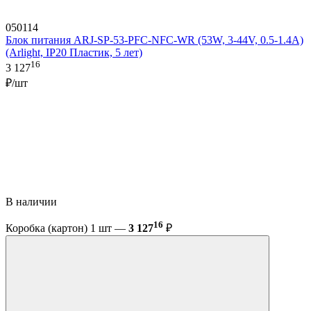
050114
Блок питания ARJ-SP-53-PFC-NFC-WR (53W, 3-44V, 0.5-1.4A)
(Arlight, IP20 Пластик, 5 лет)
16
3 127
₽/шт
В наличии
16
Коробка (картон) 1 шт —
3 127
₽