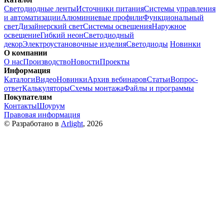
Светодиодные ленты
Источники питания
Системы управления
и автоматизации
Алюминиевые профили
Функциональный
свет
Дизайнерский свет
Системы освещения
Наружное
освещение
Гибкий неон
Светодиодный
декор
Электроустановочные изделия
Светодиоды
Новинки
О компании
О нас
Производство
Новости
Проекты
Информация
Каталоги
Видео
Новинки
Архив вебинаров
Статьи
Вопрос-
ответ
Калькуляторы
Схемы монтажа
Файлы и программы
Покупателям
Контакты
Шоурум
Правовая информация
© Разработано в
Arlight
, 2026