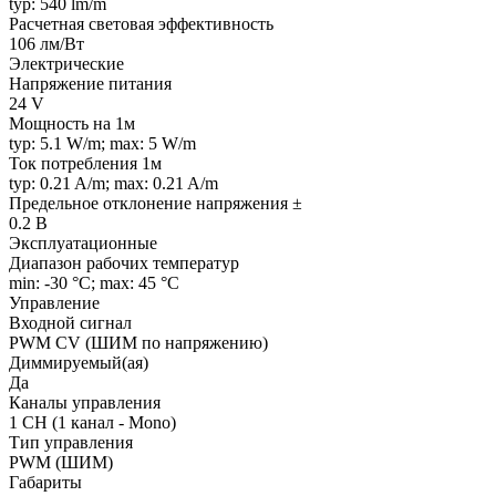
typ: 540 lm/m
Расчетная световая эффективность
106 лм/Вт
Электрические
Напряжение питания
24 V
Мощность на 1м
typ: 5.1 W/m; max: 5 W/m
Ток потребления 1м
typ: 0.21 A/m; max: 0.21 A/m
Предельное отклонение напряжения ±
0.2 В
Эксплуатационные
Диапазон рабочих температур
min: -30 °C; max: 45 °C
Управление
Входной сигнал
PWM СV (ШИМ по напряжению)
Диммируемый(ая)
Да
Каналы управления
1 CH (1 канал - Mono)
Тип управления
PWM (ШИМ)
Габариты