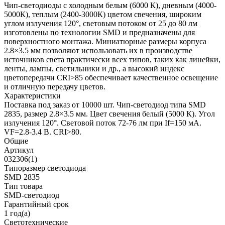
Чип-светодиоды с холодным белым (6000 К), дневным (4000-
5000К), теплым (2400-3000К) цветом свечения, широким
углом излучения 120°, световым потоком от 25 до 80 лм
изготовлены по технологии SMD и предназначены для
поверхностного монтажа. Миниатюрные размеры корпуса
2.8×3.5 мм позволяют использовать их в производстве
источников света практически всех типов, таких как линейки,
ленты, лампы, светильники и др., а высокий индекс
цветопередачи CRI>85 обеспечивает качественное освещение
и отличную передачу цветов.
Характеристики
Поставка под заказ от 10000 шт. Чип-светодиод типа SMD
2835, размер 2.8×3.5 мм. Цвет свечения белый (5000 К). Угол
излучения 120°. Световой поток 72-76 лм при If=150 мА.
VF=2.8-3.4 В. CRI>80.
Общие
Артикул
032306(1)
Типоразмер светодиода
SMD 2835
Тип товара
SMD-светодиод
Гарантийный срок
1 год(а)
Светотехнические