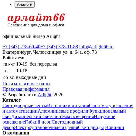
Аналоги
официальный дилер Arlight
+7 (343) 278-60-40
+7 (343) 378-11-88
info@arlight66.ru
Екатеринбург, Челюскинцев ул, д. 64а, оф. 73
Работаем:
пн-чт
10-19, без перерыва
пт
10-18
сб-вс
выходные дни
Показать все магазины
Правовая информация
© Разработано в
Arlight
, 2026
Каталог
Светодиодные ленты
Источники питания
Системы управления
и автоматизации
Алюминиевые профили
Функциональный
свет
Дизайнерский свет
Системы освещения
Наружное
освещение
Гибкий неон
Светодиодный
декор
Электроустановочные изделия
Светодиоды
Новинки
О компании