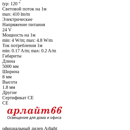
typ: 120 °
Световой поток на 1м
max: 410 lm/m
Электрические
Напряжение питания
24 V
Мощность на 1м
min: 4 W/m; max: 4.8 W/m
Ток потребления 1м
min: 0.17 A/m; max: 0.2 A/m
Габариты
Длина
5000 мм
Ширина
8 мм
Высота
1.8 мм
Другие
Сертификат CE
CE
официальный дилер Arlight