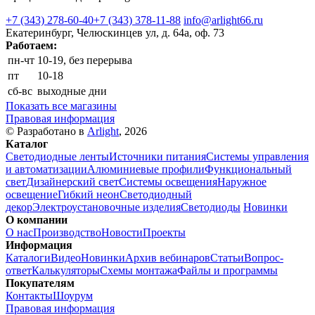
+7 (343) 278-60-40
+7 (343) 378-11-88
info@arlight66.ru
Екатеринбург, Челюскинцев ул, д. 64а, оф. 73
Работаем:
пн-чт
10-19, без перерыва
пт
10-18
сб-вс
выходные дни
Показать все магазины
Правовая информация
© Разработано в
Arlight
, 2026
Каталог
Светодиодные ленты
Источники питания
Системы управления
и автоматизации
Алюминиевые профили
Функциональный
свет
Дизайнерский свет
Системы освещения
Наружное
освещение
Гибкий неон
Светодиодный
декор
Электроустановочные изделия
Светодиоды
Новинки
О компании
О нас
Производство
Новости
Проекты
Информация
Каталоги
Видео
Новинки
Архив вебинаров
Статьи
Вопрос-
ответ
Калькуляторы
Схемы монтажа
Файлы и программы
Покупателям
Контакты
Шоурум
Правовая информация