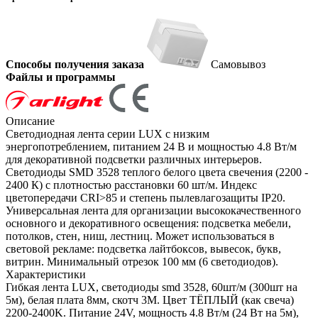
Способы получения заказа
Самовывоз
Файлы и программы
Описание
Светодиодная лента серии LUX с низким
энергопотреблением, питанием 24 В и мощностью 4.8 Вт/м
для декоративной подсветки различных интерьеров.
Светодиоды SMD 3528 теплого белого цвета свечения (2200 -
2400 К) с плотностью расстановки 60 шт/м. Индекс
цветопередачи CRI>85 и степень пылевлагозащиты IP20.
Универсальная лента для организации высококачественного
основного и декоративного освещения: подсветка мебели,
потолков, стен, ниш, лестниц. Может использоваться в
световой рекламе: подсветка лайтбоксов, вывесок, букв,
витрин. Минимальный отрезок 100 мм (6 светодиодов).
Характеристики
Гибкая лента LUX, светодиоды smd 3528, 60шт/м (300шт на
5м), белая плата 8мм, скотч 3М. Цвет ТЁПЛЫЙ (как свеча)
2200-2400K. Питание 24V, мощность 4.8 Вт/м (24 Вт на 5м),