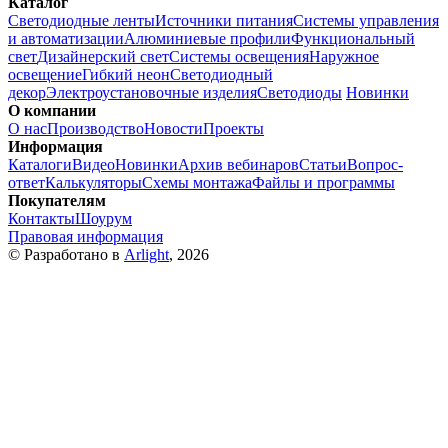
Каталог
Светодиодные ленты
Источники питания
Системы управления
и автоматизации
Алюминиевые профили
Функциональный
свет
Дизайнерский свет
Системы освещения
Наружное
освещение
Гибкий неон
Светодиодный
декор
Электроустановочные изделия
Светодиоды
Новинки
О компании
О нас
Производство
Новости
Проекты
Информация
Каталоги
Видео
Новинки
Архив вебинаров
Статьи
Вопрос-
ответ
Калькуляторы
Схемы монтажа
Файлы и программы
Покупателям
Контакты
Шоурум
Правовая информация
© Разработано в
Arlight
, 2026