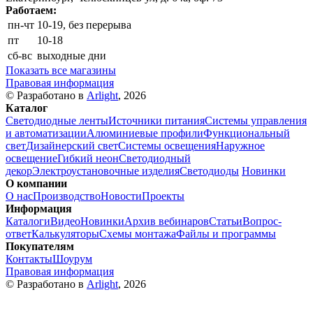
Работаем:
пн-чт
10-19, без перерыва
пт
10-18
сб-вс
выходные дни
Показать все магазины
Правовая информация
© Разработано в
Arlight
, 2026
Каталог
Светодиодные ленты
Источники питания
Системы управления
и автоматизации
Алюминиевые профили
Функциональный
свет
Дизайнерский свет
Системы освещения
Наружное
освещение
Гибкий неон
Светодиодный
декор
Электроустановочные изделия
Светодиоды
Новинки
О компании
О нас
Производство
Новости
Проекты
Информация
Каталоги
Видео
Новинки
Архив вебинаров
Статьи
Вопрос-
ответ
Калькуляторы
Схемы монтажа
Файлы и программы
Покупателям
Контакты
Шоурум
Правовая информация
© Разработано в
Arlight
, 2026