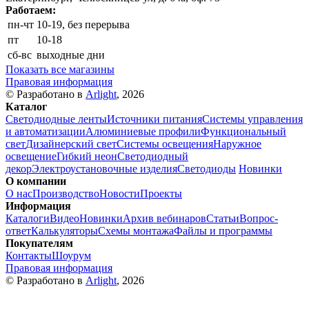
Работаем:
пн-чт
10-19, без перерыва
пт
10-18
сб-вс
выходные дни
Показать все магазины
Правовая информация
© Разработано в
Arlight
, 2026
Каталог
Светодиодные ленты
Источники питания
Системы управления
и автоматизации
Алюминиевые профили
Функциональный
свет
Дизайнерский свет
Системы освещения
Наружное
освещение
Гибкий неон
Светодиодный
декор
Электроустановочные изделия
Светодиоды
Новинки
О компании
О нас
Производство
Новости
Проекты
Информация
Каталоги
Видео
Новинки
Архив вебинаров
Статьи
Вопрос-
ответ
Калькуляторы
Схемы монтажа
Файлы и программы
Покупателям
Контакты
Шоурум
Правовая информация
© Разработано в
Arlight
, 2026