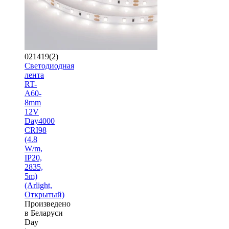
021419(2)
Светодиодная
лента
RT-
A60-
8mm
12V
Day4000
CRI98
(4.8
W/m,
IP20,
2835,
5m)
(Arlight,
Открытый)
Произведено
в Беларуси
Day