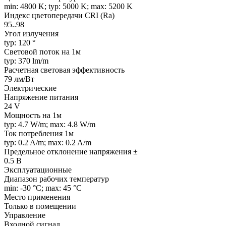
min: 4800 K; typ: 5000 K; max: 5200 K
Индекс цветопередачи CRI (Ra)
95..98
Угол излучения
typ: 120 °
Световой поток на 1м
typ: 370 lm/m
Расчетная световая эффективность
79 лм/Вт
Электрические
Напряжение питания
24 V
Мощность на 1м
typ: 4.7 W/m; max: 4.8 W/m
Ток потребления 1м
typ: 0.2 A/m; max: 0.2 A/m
Предельное отклонение напряжения ±
0.5 В
Эксплуатационные
Диапазон рабочих температур
min: -30 °C; max: 45 °C
Место применения
Только в помещении
Управление
Входной сигнал