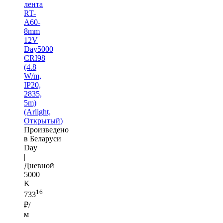
лента
RT-
A60-
8mm
12V
Day5000
CRI98
(4.8
W/m,
IP20,
2835,
5m)
(Arlight,
Открытый)
Произведено
в Беларуси
Day
|
Дневной
5000
K
16
733
₽/
м