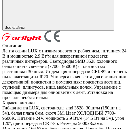
Все файлы
Описание
Лента серии LUX с низким энергопотреблением, питанием 24
В и мощностью 2.9 Вт/м для декоративной подсветки
различных интерьеров. Светодиоды SMD 3528 холодного
белого цвета свечения (7700 - 9600 К) с плотностью
расстановки 30 шт/м. Индекс цветопередачи CRI>85 и степень
пылевлагозащиты IP20. Универсальная лента для организации
декоративной подсветки в помещениях: подсветка лестниц,
ступеней, плинтусов, ниш, мебельных полок. Управление с
помощью диммера для одноцветных лент. Установка на
профиль необязательна.
Характеристики
Гибкая лента LUX, светодиоды smd 3528, 30шт/м (150шт на
5м), белая плата 8мм, скотч 3М. Цвет ХОЛОДНЫЙ 7700-
9600K. Питание 24V, мощность 2.9 Вт/м (14.5 Вт на 5м), угол
120°, цветопередача CRI>85. Размеры 5000х8x2мм.
Мин.отрезок 166.67мм, 5шт светодиодов. Пакет 5м. Цена за