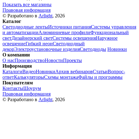
Показать все магазины
Правовая информация
© Разработано в
Arlight
, 2026
Каталог
Светодиодные ленты
Источники питания
Системы управления
и автоматизации
Алюминиевые профили
Функциональный
свет
Дизайнерский свет
Системы освещения
Наружное
освещение
Гибкий неон
Светодиодный
декор
Электроустановочные изделия
Светодиоды
Новинки
О компании
О нас
Производство
Новости
Проекты
Информация
Каталоги
Видео
Новинки
Архив вебинаров
Статьи
Вопрос-
ответ
Калькуляторы
Схемы монтажа
Файлы и программы
Покупателям
Контакты
Шоурум
Правовая информация
© Разработано в
Arlight
, 2026