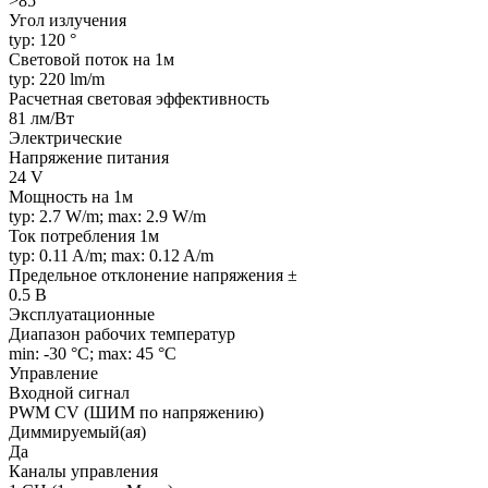
>85
Угол излучения
typ: 120 °
Световой поток на 1м
typ: 220 lm/m
Расчетная световая эффективность
81 лм/Вт
Электрические
Напряжение питания
24 V
Мощность на 1м
typ: 2.7 W/m; max: 2.9 W/m
Ток потребления 1м
typ: 0.11 A/m; max: 0.12 A/m
Предельное отклонение напряжения ±
0.5 В
Эксплуатационные
Диапазон рабочих температур
min: -30 °C; max: 45 °C
Управление
Входной сигнал
PWM СV (ШИМ по напряжению)
Диммируемый(ая)
Да
Каналы управления