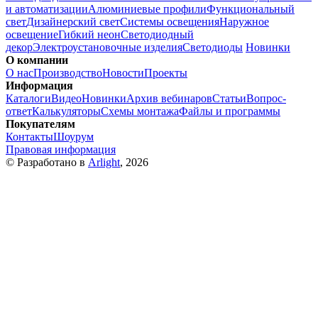
и автоматизации
Алюминиевые профили
Функциональный
свет
Дизайнерский свет
Системы освещения
Наружное
освещение
Гибкий неон
Светодиодный
декор
Электроустановочные изделия
Светодиоды
Новинки
О компании
О нас
Производство
Новости
Проекты
Информация
Каталоги
Видео
Новинки
Архив вебинаров
Статьи
Вопрос-
ответ
Калькуляторы
Схемы монтажа
Файлы и программы
Покупателям
Контакты
Шоурум
Правовая информация
© Разработано в
Arlight
, 2026