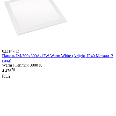
023147(1)
Панель IM-300x300A-12W Warm White (Arlight, IP40 Металл, 3
года)
Warm | Тёплый 3000 K
78
4 476
₽/шт