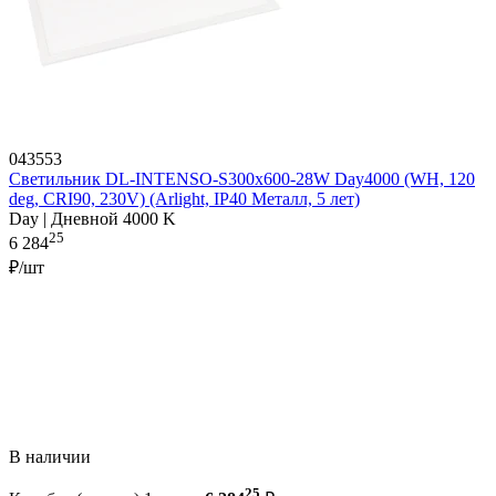
043553
Светильник DL-INTENSO-S300x600-28W Day4000 (WH, 120
deg, CRI90, 230V) (Arlight, IP40 Металл, 5 лет)
Day | Дневной 4000 K
25
6 284
₽/шт
В наличии
25