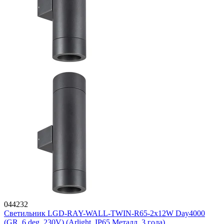
044232
Светильник LGD-RAY-WALL-TWIN-R65-2x12W Day4000
(GR, 6 deg, 230V) (Arlight, IP65 Металл, 3 года)