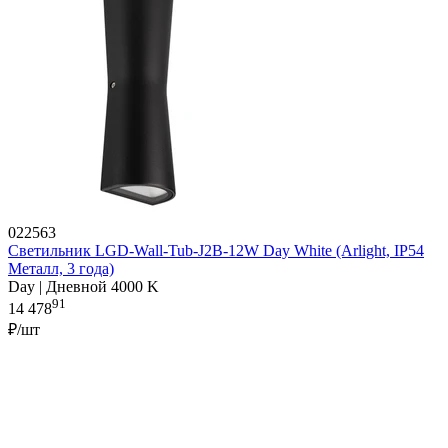
022563
Светильник LGD-Wall-Tub-J2B-12W Day White (Arlight, IP54
Металл, 3 года)
Day | Дневной 4000 K
91
14 478
₽/шт