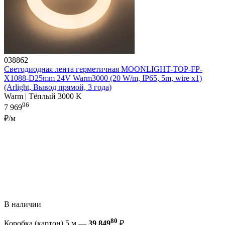
038862
Светодиодная лента герметичная MOONLIGHT-TOP-FP-
X1088-D25mm 24V Warm3000 (20 W/m, IP65, 5m, wire x1)
(Arlight, Вывод прямой, 3 года)
Warm | Тёплый 3000 K
96
7 969
₽/м
В наличии
80
Коробка (картон) 5 м —
39 849
₽