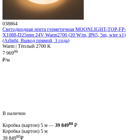
038864
Светодиодная лента герметичная MOONLIGHT-TOP-FP-
X1088-D25mm 24V Warm2700 (20 W/m, IP65, 5m, wire x1)
(Arlight, Вывод прямой, 3 года)
Warm | Тёплый 2700 K
96
7 969
₽/м
В наличии
80
Коробка (картон) 5 м —
39 849
₽
Коробка (картон) 5 м
80
39 849
₽