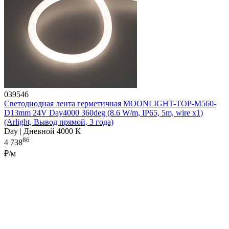
039546
Светодиодная лента герметичная MOONLIGHT-TOP-M560-
D13mm 24V Day4000 360deg (8.6 W/m, IP65, 5m, wire x1)
(Arlight, Вывод прямой, 3 года)
Day | Дневной 4000 K
86
4 738
₽/м