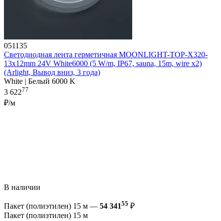
051135
Светодиодная лента герметичная MOONLIGHT-TOP-X320-
13x12mm 24V White6000 (5 W/m, IP67, sauna, 15m, wire x2)
(Arlight, Вывод вниз, 3 года)
White | Белый 6000 K
77
3 622
₽/м
В наличии
55
Пакет (полиэтилен) 15 м —
54 341
₽
Пакет (полиэтилен) 15 м