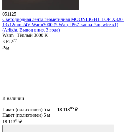
051125
Светодиодная лента герметичная MOONLIGHT-TOP-X320-
13x12mm 24V Warm3000 (5 W/m, IP67, sauna, 5m, wire x1)
(Arlight, Вывод вниз, 3 года)
Warm | Тёплый 3000 K
77
3 622
₽/м
В наличии
85
Пакет (полиэтилен) 5 м —
18 113
₽
Пакет (полиэтилен) 5 м
85
18 113
₽