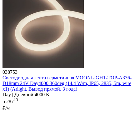
038753
Светодиодная лента герметичная MOONLIGHT-TOP-A336-
D18mm 24V Day4000 360deg (14.4 W/m, IP65, 2835, 5m, wire
x1) (Arlight, Вывод прямой, 3 года)
Day | Дневной 4000 K
13
5 287
₽/м