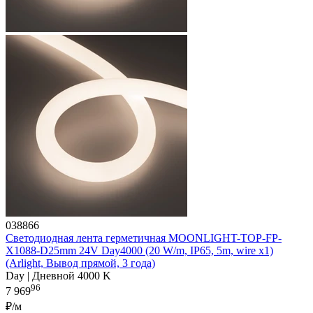
038866
Светодиодная лента герметичная MOONLIGHT-TOP-FP-
X1088-D25mm 24V Day4000 (20 W/m, IP65, 5m, wire x1)
(Arlight, Вывод прямой, 3 года)
Day | Дневной 4000 K
96
7 969
₽/м