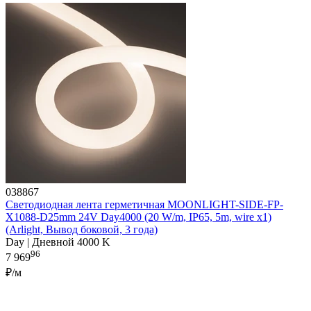
038867
Светодиодная лента герметичная MOONLIGHT-SIDE-FP-
X1088-D25mm 24V Day4000 (20 W/m, IP65, 5m, wire x1)
(Arlight, Вывод боковой, 3 года)
Day | Дневной 4000 K
96
7 969
₽/м