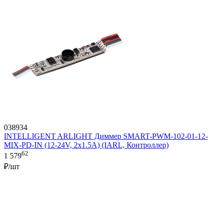
038934
INTELLIGENT ARLIGHT Диммер SMART-PWM-102-01-12-
MIX-PD-IN (12-24V, 2x1.5A) (IARL, Контроллер)
62
1 579
₽/шт