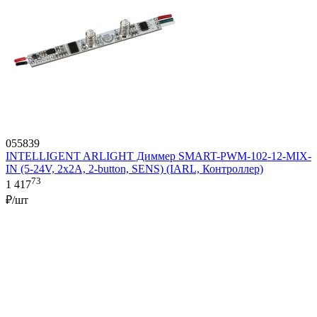
055839
INTELLIGENT ARLIGHT Диммер SMART-PWM-102-12-MIX-
IN (5-24V, 2x2A, 2-button, SENS) (IARL, Контроллер)
73
1 417
₽/шт