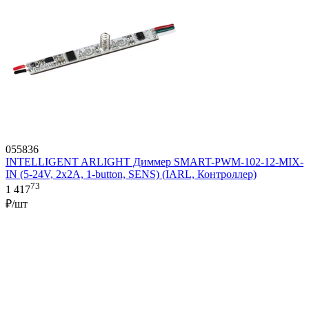
055836
INTELLIGENT ARLIGHT Диммер SMART-PWM-102-12-MIX-
IN (5-24V, 2x2A, 1-button, SENS) (IARL, Контроллер)
73
1 417
₽/шт