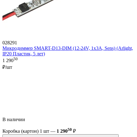
028291
Микродиммер SMART-D13-DIM (12-24V, 1x3A, Sens) (Arlight,
IP20 Пластик, 5 лет)
50
1 290
₽/шт
В наличии
50
Коробка (картон) 1 шт —
1 290
₽