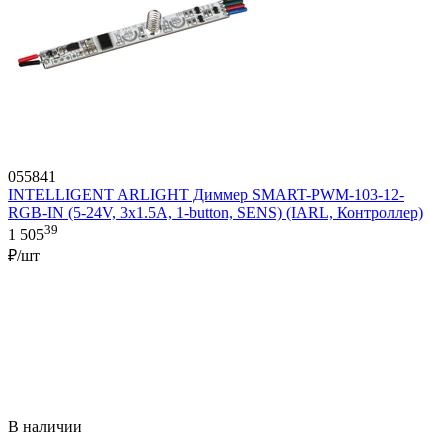
055841
INTELLIGENT ARLIGHT Диммер SMART-PWM-103-12-
RGB-IN (5-24V, 3x1.5A, 1-button, SENS) (IARL, Контроллер)
39
1 505
₽/шт
В наличии