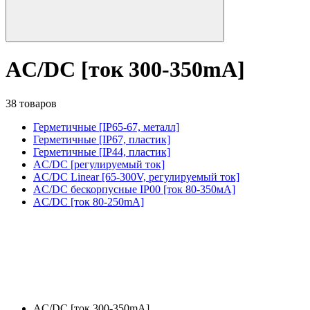
AC/DC [ток 300-350mA]
38 товаров
Герметичные [IP65-67, металл]
Герметичные [IP67, пластик]
Герметичные [IP44, пластик]
AC/DC [регулируемый ток]
AC/DC Linear [65-300V, регулируемый ток]
AC/DC бескорпусные IP00 [ток 80-350мА]
AC/DC [ток 80-250mA]
AC/DC [ток 300-350mA]