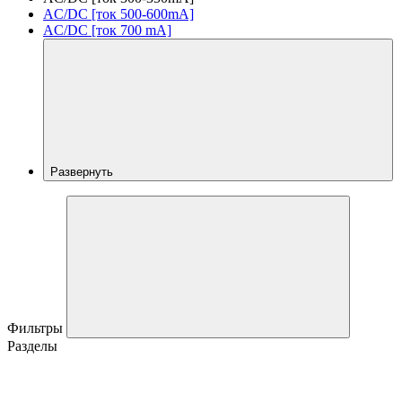
AC/DC [ток 500-600mA]
AC/DC [ток 700 mA]
Развернуть
Фильтры
Разделы