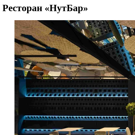
Ресторан «НутБар»