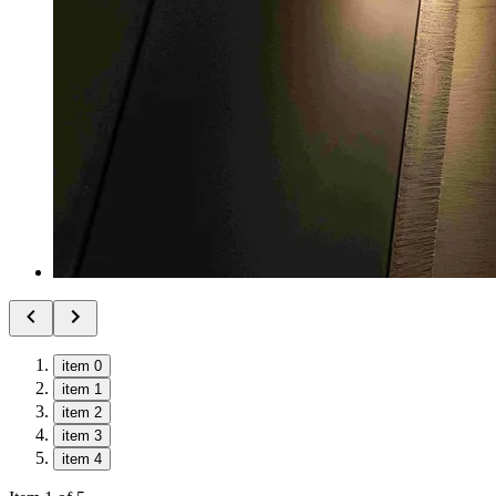
item 0
item 1
item 2
item 3
item 4