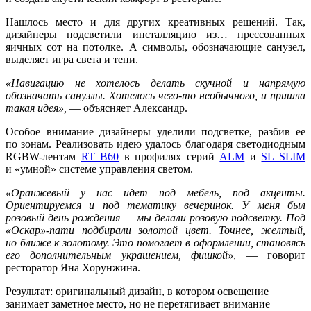
Нашлось место и для других креативных решений. Так,
дизайнеры подсветили инсталляцию из… прессованных
яичных сот на потолке. А символы, обозначающие санузел,
выделяет игра света и тени.
«Навигацию не хотелось делать скучной и напрямую
обозначать санузлы. Хотелось чего-то необычного, и пришла
такая идея»,
— объясняет Александр.
Особое внимание дизайнеры уделили подсветке, разбив ее
по зонам. Реализовать идею удалось благодаря светодиодным
RGBW-лентам
RT B60
в профилях серий
ALM
и
SL SLIM
и «умной» системе управления светом.
«Оранжевый у нас идет под мебель, под акценты.
Ориентируемся и под тематику вечеринок. У меня был
розовый день рождения — мы делали розовую подсветку. Под
«Оскар»-пати подбирали золотой цвет. Точнее, желтый,
но ближе к золотому. Это помогает в оформлении, становясь
его дополнительным украшением, фишкой»
, — говорит
ресторатор Яна Хорунжина.
Результат: оригинальный дизайн, в котором освещение
занимает заметное место, но не перетягивает внимание