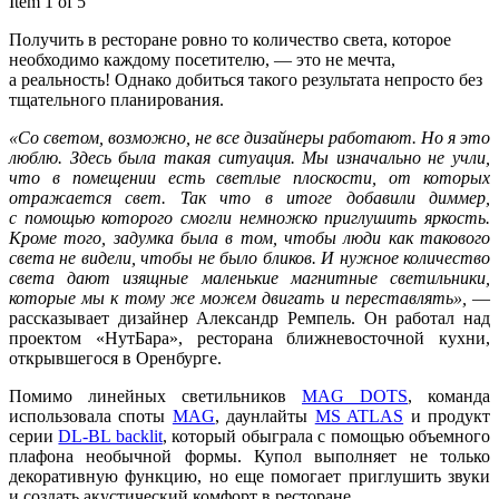
Item 1 of 5
Получить в ресторане ровно то количество света, которое
необходимо каждому посетителю, — это не мечта,
а реальность! Однако добиться такого результата непросто без
тщательного планирования.
«Со светом, возможно, не все дизайнеры работают. Но я это
люблю. Здесь была такая ситуация. Мы изначально не учли,
что в помещении есть светлые плоскости, от которых
отражается свет. Так что в итоге добавили диммер,
с помощью которого смогли немножко приглушить яркость.
Кроме того, задумка была в том, чтобы люди как такового
света не видели, чтобы не было бликов. И нужное количество
света дают изящные маленькие магнитные светильники,
которые мы к тому же можем двигать и переставлять»,
—
рассказывает дизайнер Александр Ремпель. Он работал над
проектом «НутБара», ресторана ближневосточной кухни,
открывшегося в Оренбурге.
Помимо линейных светильников
MAG DOTS
, команда
использовала споты
MAG
, даунлайты
MS ATLAS
и продукт
серии
DL-BL backlit
, который обыграла с помощью объемного
плафона необычной формы. Купол выполняет не только
декоративную функцию, но еще помогает приглушить звуки
и создать акустический комфорт в ресторане.