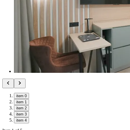
item 0
item 1
item 2
item 3
item 4