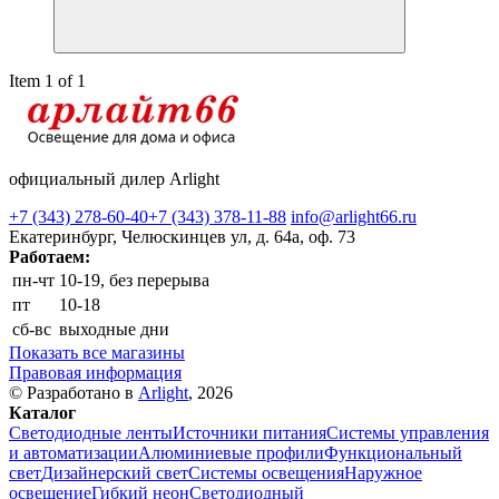
Item 1 of 1
официальный дилер Arlight
+7 (343) 278-60-40
+7 (343) 378-11-88
info@arlight66.ru
Екатеринбург, Челюскинцев ул, д. 64а, оф. 73
Работаем:
пн-чт
10-19, без перерыва
пт
10-18
сб-вс
выходные дни
Показать все магазины
Правовая информация
© Разработано в
Arlight
, 2026
Каталог
Светодиодные ленты
Источники питания
Системы управления
и автоматизации
Алюминиевые профили
Функциональный
свет
Дизайнерский свет
Системы освещения
Наружное
освещение
Гибкий неон
Светодиодный