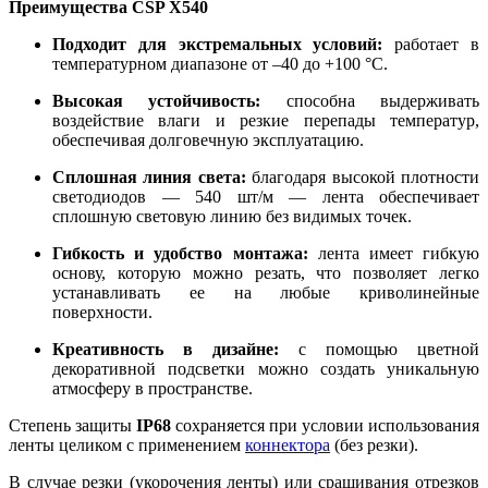
Преимущества CSP X540
Подходит для экстремальных условий:
работает в
температурном диапазоне от –40 до +100 °C.
Высокая устойчивость:
способна выдерживать
воздействие влаги и резкие перепады температур,
обеспечивая долговечную эксплуатацию.
Сплошная линия света:
благодаря высокой плотности
светодиодов — 540 шт/м — лента обеспечивает
сплошную световую линию без видимых точек.
Гибкость и удобство монтажа:
лента имеет гибкую
основу, которую можно резать, что позволяет легко
устанавливать ее на любые криволинейные
поверхности.
Креативность в дизайне:
с помощью цветной
декоративной подсветки можно создать уникальную
атмосферу в пространстве.
Степень защиты
IP68
сохраняется при условии использования
ленты целиком с применением
коннектора
(без резки).
В случае резки (укорочения ленты) или сращивания отрезков