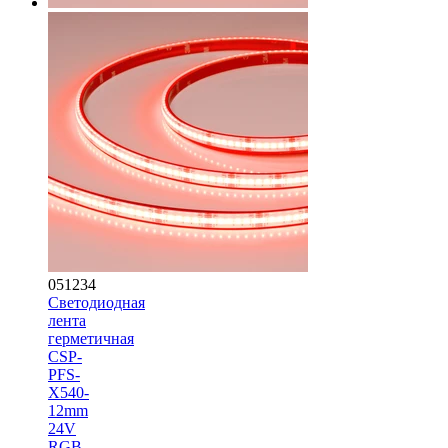
051234
Светодиодная
лента
герметичная
CSP-
PFS-
X540-
12mm
24V
RGB