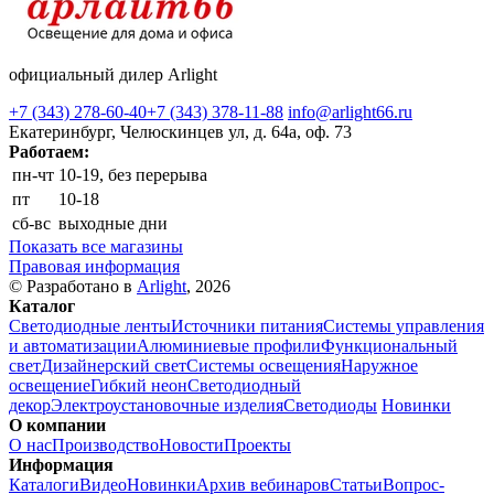
официальный дилер Arlight
+7 (343) 278-60-40
+7 (343) 378-11-88
info@arlight66.ru
Екатеринбург, Челюскинцев ул, д. 64а, оф. 73
Работаем:
пн-чт
10-19, без перерыва
пт
10-18
сб-вс
выходные дни
Показать все магазины
Правовая информация
© Разработано в
Arlight
, 2026
Каталог
Светодиодные ленты
Источники питания
Системы управления
и автоматизации
Алюминиевые профили
Функциональный
свет
Дизайнерский свет
Системы освещения
Наружное
освещение
Гибкий неон
Светодиодный
декор
Электроустановочные изделия
Светодиоды
Новинки
О компании
О нас
Производство
Новости
Проекты
Информация
Каталоги
Видео
Новинки
Архив вебинаров
Статьи
Вопрос-