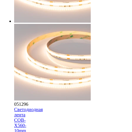
051296
Светодиодная
лента
COB-
X560-
10mm