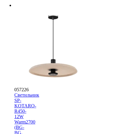
057226
Светильник
SP-
KOTARO-
R450-
12W
Warm2700
(BG-
BG,