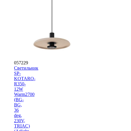
057229
Светильник
SP-
KOTARO-
R350-
12W
Warm2700
(BG-
BG,
36
deg,
230V,
TRIAC)