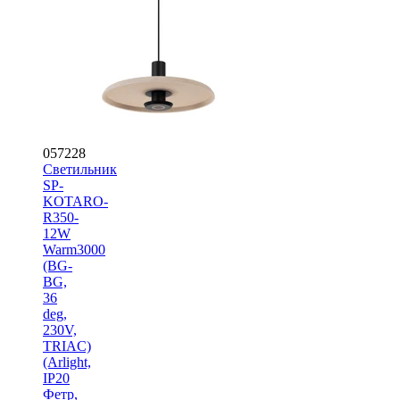
057228
Светильник
SP-
KOTARO-
R350-
12W
Warm3000
(BG-
BG,
36
deg,
230V,
TRIAC)
(Arlight,
IP20
Фетр,