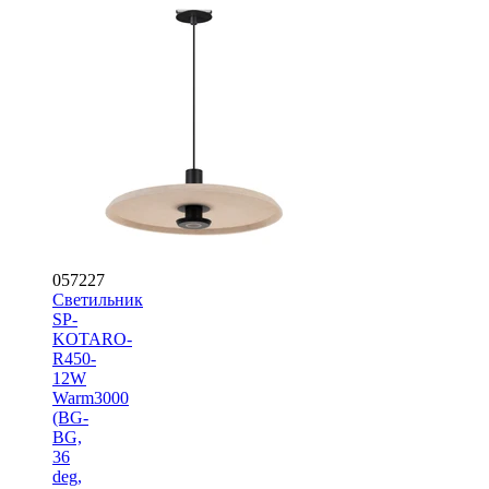
057227
Светильник
SP-
KOTARO-
R450-
12W
Warm3000
(BG-
BG,
36
deg,