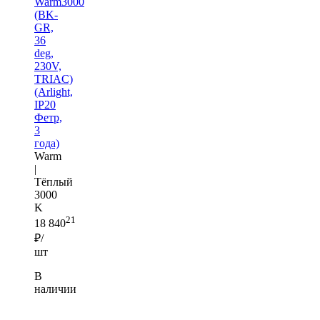
Warm3000
(BK-
GR,
36
deg,
230V,
TRIAC)
(Arlight,
IP20
Фетр,
3
года)
Warm
|
Тёплый
3000
K
21
18 840
₽/
шт
В
наличии