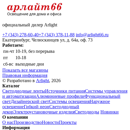
официальный дилер Arlight
+7 (343) 278-60-40
+7 (343) 378-11-88
info@arlight66.ru
Екатеринбург, Челюскинцев ул, д. 64а, оф. 73
Работаем:
пн-чт
10-19, без перерыва
пт
10-18
сб-вс
выходные дни
Показать все магазины
Правовая информация
© Разработано в
Arlight
, 2026
Каталог
Светодиодные ленты
Источники питания
Системы управления
и автоматизации
Алюминиевые профили
Функциональный
свет
Дизайнерский свет
Системы освещения
Наружное
освещение
Гибкий неон
Светодиодный
декор
Электроустановочные изделия
Светодиоды
Новинки
О компании
О нас
Производство
Новости
Проекты
Информация