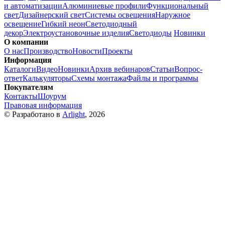
и автоматизации
Алюминиевые профили
Функциональный
свет
Дизайнерский свет
Системы освещения
Наружное
освещение
Гибкий неон
Светодиодный
декор
Электроустановочные изделия
Светодиоды
Новинки
О компании
О нас
Производство
Новости
Проекты
Информация
Каталоги
Видео
Новинки
Архив вебинаров
Статьи
Вопрос-
ответ
Калькуляторы
Схемы монтажа
Файлы и программы
Покупателям
Контакты
Шоурум
Правовая информация
© Разработано в
Arlight
, 2026