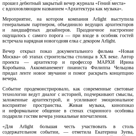
прошел дебютный закрытый вечер журнала «Гений места»
с вдохновляющим названием «Архитектура как музыка».
Мероприятие, на котором компания Arlight выступила
генеральным партнером, объединило ведущих архитекторов
и ландшафтных дизайнеров. Праздничное настроение
ощущалось с самого порога — при входе в особняк гостей
встречала нарядная новогодняя елка с декором Arlight.
Вечер открыл показ документального фильма «Новая
Москва» об этапах строительства столицы в XX веке. Автор
проекта — архитектор и профессор МАРХИ Ирина
Коробьина. Аккомпанемент пианиста Филиппа Чельцова
придал ленте новое звучание и помог раскрыть концепцию
вечера.
Событие продемонстрировало, как современные световые
технологии ведут диалог с историей, подчеркивают смыслы,
заложенные архитектурой, и усиливают эмоциональное
восприятие пространства. Живая музыка, кинопоказ
и неформальное общение в стенах старинного особняка
подарили гостям вечера уникальные впечатления.
«Для Arlight большая честь участвовать в столь
содержательном событии, — отметила Екатерина Зуева,