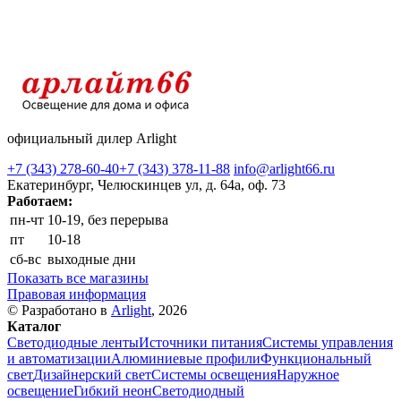
официальный дилер Arlight
+7 (343) 278-60-40
+7 (343) 378-11-88
info@arlight66.ru
Екатеринбург, Челюскинцев ул, д. 64а, оф. 73
Работаем:
пн-чт
10-19, без перерыва
пт
10-18
сб-вс
выходные дни
Показать все магазины
Правовая информация
© Разработано в
Arlight
, 2026
Каталог
Светодиодные ленты
Источники питания
Системы управления
и автоматизации
Алюминиевые профили
Функциональный
свет
Дизайнерский свет
Системы освещения
Наружное
освещение
Гибкий неон
Светодиодный