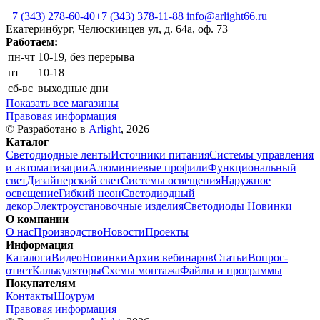
+7 (343) 278-60-40
+7 (343) 378-11-88
info@arlight66.ru
Екатеринбург, Челюскинцев ул, д. 64а, оф. 73
Работаем:
пн-чт
10-19, без перерыва
пт
10-18
сб-вс
выходные дни
Показать все магазины
Правовая информация
© Разработано в
Arlight
, 2026
Каталог
Светодиодные ленты
Источники питания
Системы управления
и автоматизации
Алюминиевые профили
Функциональный
свет
Дизайнерский свет
Системы освещения
Наружное
освещение
Гибкий неон
Светодиодный
декор
Электроустановочные изделия
Светодиоды
Новинки
О компании
О нас
Производство
Новости
Проекты
Информация
Каталоги
Видео
Новинки
Архив вебинаров
Статьи
Вопрос-
ответ
Калькуляторы
Схемы монтажа
Файлы и программы
Покупателям
Контакты
Шоурум
Правовая информация