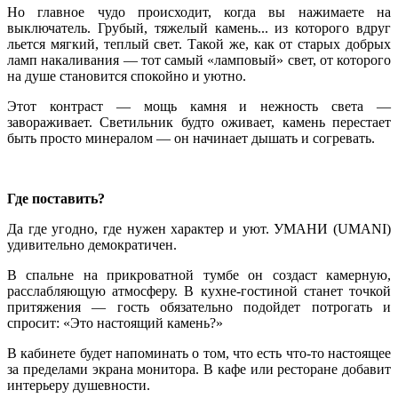
Но главное чудо происходит, когда вы нажимаете на
выключатель. Грубый, тяжелый камень... из которого вдруг
льется мягкий, теплый свет. Такой же, как от старых добрых
ламп накаливания — тот самый «ламповый» свет, от которого
на душе становится спокойно и уютно.
Этот контраст — мощь камня и нежность света —
завораживает. Светильник будто оживает, камень перестает
быть просто минералом — он начинает дышать и согревать.
Где поставить?
Да где угодно, где нужен характер и уют. УМАНИ (UMANI)
удивительно демократичен.
В спальне на прикроватной тумбе он создаст камерную,
расслабляющую атмосферу. В кухне-гостиной станет точкой
притяжения — гость обязательно подойдет потрогать и
спросит: «Это настоящий камень?»
В кабинете будет напоминать о том, что есть что-то настоящее
за пределами экрана монитора. В кафе или ресторане добавит
интерьеру душевности.