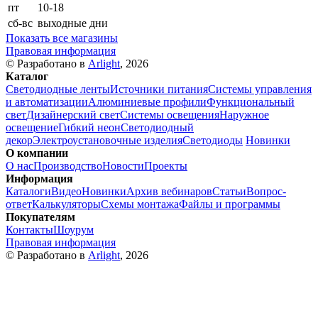
пт
10-18
сб-вс
выходные дни
Показать все магазины
Правовая информация
© Разработано в
Arlight
, 2026
Каталог
Светодиодные ленты
Источники питания
Системы управления
и автоматизации
Алюминиевые профили
Функциональный
свет
Дизайнерский свет
Системы освещения
Наружное
освещение
Гибкий неон
Светодиодный
декор
Электроустановочные изделия
Светодиоды
Новинки
О компании
О нас
Производство
Новости
Проекты
Информация
Каталоги
Видео
Новинки
Архив вебинаров
Статьи
Вопрос-
ответ
Калькуляторы
Схемы монтажа
Файлы и программы
Покупателям
Контакты
Шоурум
Правовая информация
© Разработано в
Arlight
, 2026