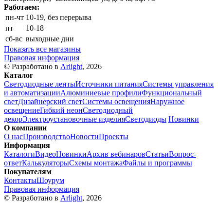
Работаем:
пн-чт
10-19, без перерыва
пт
10-18
сб-вс
выходные дни
Показать все магазины
Правовая информация
© Разработано в
Arlight
, 2026
Каталог
Светодиодные ленты
Источники питания
Системы управления
и автоматизации
Алюминиевые профили
Функциональный
свет
Дизайнерский свет
Системы освещения
Наружное
освещение
Гибкий неон
Светодиодный
декор
Электроустановочные изделия
Светодиоды
Новинки
О компании
О нас
Производство
Новости
Проекты
Информация
Каталоги
Видео
Новинки
Архив вебинаров
Статьи
Вопрос-
ответ
Калькуляторы
Схемы монтажа
Файлы и программы
Покупателям
Контакты
Шоурум
Правовая информация
© Разработано в
Arlight
, 2026