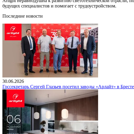
Arlight неравнодушна к развитию светотехнической отрасли, 
будущих специалистов и помогает с трудоустройством.
Последние новости
30.06.2026
Госсекретарь Сергей Глазьев посетил заводы «Арлайт» в Брест