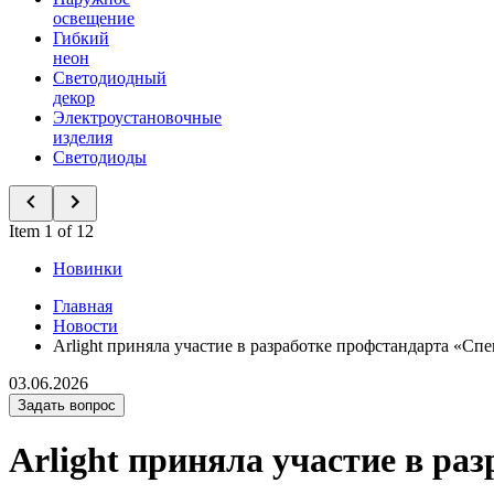
освещение
Гибкий
неон
Светодиодный
декор
Электроустановочные
изделия
Светодиоды
Item 1 of 12
Новинки
Главная
Новости
Arlight приняла участие в разработке профстандарта «Спе
03.06.2026
Задать вопрос
Arlight приняла участие в ра