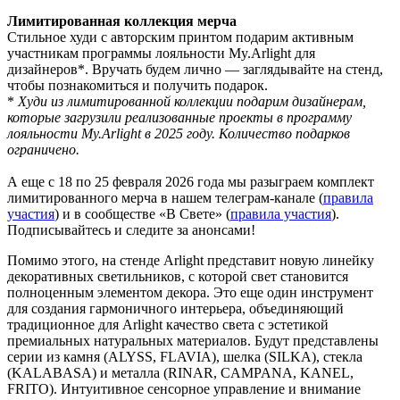
Лимитированная коллекция мерча
Стильное худи с авторским принтом подарим активным
участникам программы лояльности My.Arlight для
дизайнеров*. Вручать будем лично — заглядывайте на стенд,
чтобы познакомиться и получить подарок.
*
Худи из лимитированной коллекции подарим дизайнерам,
которые загрузили реализованные проекты в программу
лояльности My.Arlight в 2025 году. Количество подарков
ограничено.
А еще с 18 по 25 февраля 2026 года мы разыграем комплект
лимитированного мерча в нашем телеграм-канале (
правила
участия
) и в сообществе «В Свете» (
правила участия
).
Подписывайтесь и следите за анонсами!
Помимо этого, на стенде Arlight представит новую линейку
декоративных светильников, с которой свет становится
полноценным элементом декора. Это еще один инструмент
для создания гармоничного интерьера, объединяющий
традиционное для Arlight качество света с эстетикой
премиальных натуральных материалов. Будут представлены
серии из камня (ALYSS, FLAVIA), шелка (SILKA), стекла
(KALABASA) и металла (RINAR, CAMPANA, KANEL,
FRITO). Интуитивное сенсорное управление и внимание