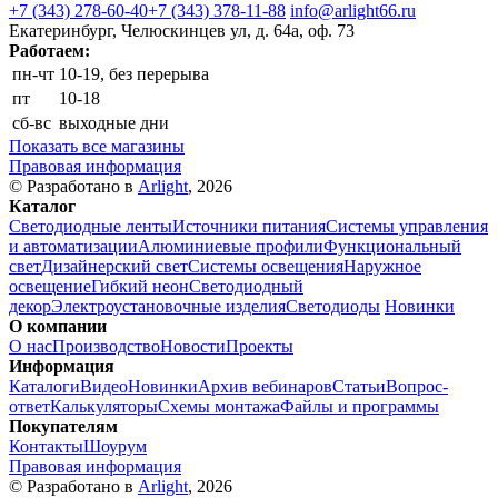
+7 (343) 278-60-40
+7 (343) 378-11-88
info@arlight66.ru
Екатеринбург, Челюскинцев ул, д. 64а, оф. 73
Работаем:
пн-чт
10-19, без перерыва
пт
10-18
сб-вс
выходные дни
Показать все магазины
Правовая информация
© Разработано в
Arlight
, 2026
Каталог
Светодиодные ленты
Источники питания
Системы управления
и автоматизации
Алюминиевые профили
Функциональный
свет
Дизайнерский свет
Системы освещения
Наружное
освещение
Гибкий неон
Светодиодный
декор
Электроустановочные изделия
Светодиоды
Новинки
О компании
О нас
Производство
Новости
Проекты
Информация
Каталоги
Видео
Новинки
Архив вебинаров
Статьи
Вопрос-
ответ
Калькуляторы
Схемы монтажа
Файлы и программы
Покупателям
Контакты
Шоурум
Правовая информация
© Разработано в
Arlight
, 2026